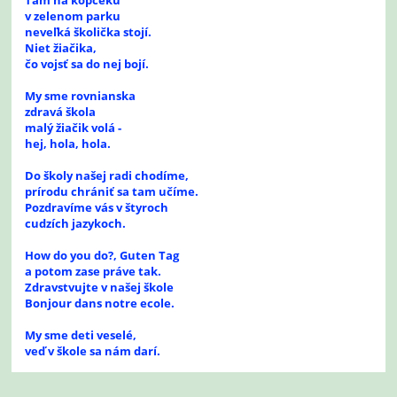
Tam na kopčeku
v zelenom parku
neveľká školička stojí.
Niet žiačika,
čo vojsť sa do nej bojí.
My sme rovnianska
zdravá škola
malý žiačik volá -
hej, hola, hola.
Do školy našej radi chodíme,
prírodu chrániť sa tam učíme.
Pozdravíme vás v štyroch
cudzích jazykoch.
How do you do?, Guten Tag
a potom zase práve tak.
Zdravstvujte v našej škole
Bonjour dans notre ecole.
My sme deti veselé,
veď v škole sa nám darí.