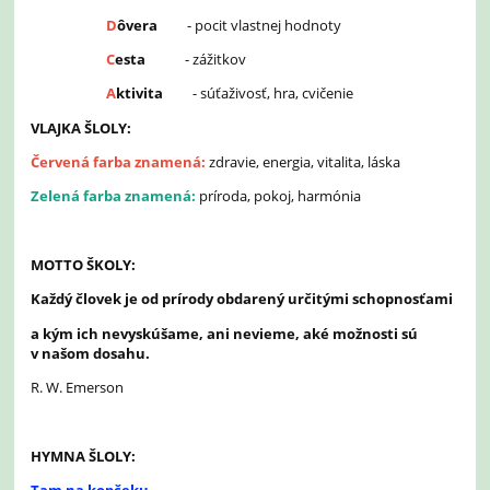
D
ôvera
- pocit vlastnej hodnoty
C
esta
- zážitkov
A
ktivita
- súťaživosť, hra, cvičenie
VLAJKA ŠLOLY:
Červená farba znamená:
zdravie, energia, vitalita, láska
Zelená farba znamená:
príroda, pokoj, harmónia
MOTTO ŠKOLY:
Každý človek je od prírody obdarený určitými schopnosťami
a kým ich nevyskúšame, ani nevieme, aké možnosti sú
v našom dosahu.
R. W. Emerson
HYMNA ŠLOLY: