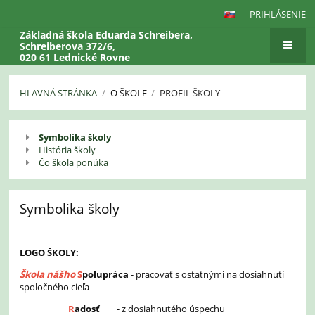
PRIHLÁSENIE
Základná škola Eduarda Schreibera,
Schreiberova 372/6,
020 61 Lednické Rovne
HLAVNÁ STRÁNKA
/
O ŠKOLE
/
PROFIL ŠKOLY
Profil
Symbolika školy
školy
História školy
Čo škola ponúka
Symbolika školy
LOGO ŠKOLY:
Škola nášho
S
polupráca
- pracovať s ostatnými na dosiahnutí
spoločného cieľa
R
adosť
- z dosiahnutého úspechu