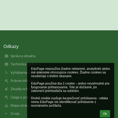
Odkazy
Správca obsahu
Technická podpora
EduPage nepoužíva žiadne reklamné, analytické alebo 
Vyhlásenie o prístupnosti
iné súkromie ohrozujúce cookies. Žiadne cookies sa 
nezdieľajú s tretími stranami.

Právne informácie
EduPage používa iba 2 cookie – jedno nevyhnutné pre 
fungovanie prihlasovania. Toto je dočasné, po 
Zásady ochrany osobných údajov
zatvorení prehliadača sa odstráni.

Údaje o prevádzkovateľovi
Druhé cookie zvyšuje bezpečnosť prihlásenia - vďaka 
nemu EduPage vie identifikovať prihlásenie z 
Mapa stránok
neznámeho počítača.
O nás
Ok