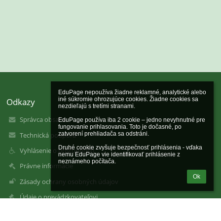
EduPage nepoužíva žiadne reklamné, analytické alebo 
Odkazy
iné súkromie ohrozujúce cookies. Žiadne cookies sa 
nezdieľajú s tretími stranami.

Správca obsahu
EduPage používa iba 2 cookie – jedno nevyhnutné pre 
fungovanie prihlasovania. Toto je dočasné, po 
zatvorení prehliadača sa odstráni.

Technická podpora
Druhé cookie zvyšuje bezpečnosť prihlásenia - vďaka 
Vyhlásenie o prístupnosti
nemu EduPage vie identifikovať prihlásenie z 
neznámeho počítača.
Právne informácie
Ok
Zásady ochrany osobných údajov
Údaje o prevádzkovateľovi
Mapa stránok