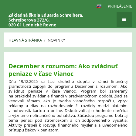
PRIHLÁSENIE
Základná škola Eduarda Schreibera,
Schreiberova 372/6,
020 61 Lednické Rovne
HLAVNÁ STRÁNKA
/
NOVINKY
Novinky
December s rozumom: Ako zvládnuť
peniaze v čase Vianoc
Dňa 19.12.2025 sa žiaci druhého stupňa v rámci finančnej
gramotnosti zapojili do programu
December s rozumom: Ako
zvládnuť peniaze v čase Vianoc
. Program bol zameraný
na praktické zvládanie financií v predvianočnom období. Žiaci sa
venovali témam, ako je tvorba vianočného rozpočtu, vplyv
reklamy a zliav na rozhodovanie či rozdiely medzi platením
v hotovosti, kartou a online. Diskutovali aj o hodnote darčeka
a význame nefinančného bohatstva. Súčasťou programu bola aj
téma peňazí pod stromčekom a ich zodpovedného využitia.
Aktivity prispeli k rozvoju finančného myslenia a uvedomelého
prístupu žiakov k peniazom.