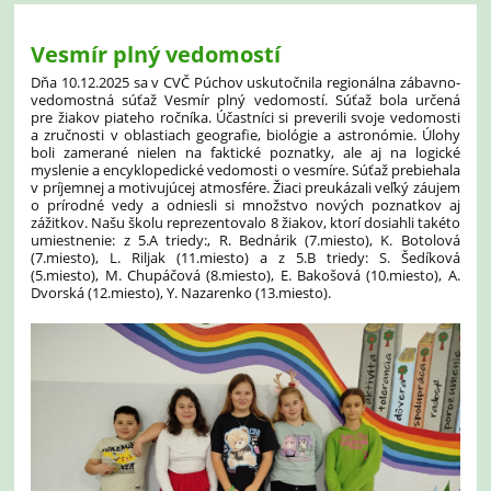
Vesmír plný vedomostí
Dňa 10.12.2025 sa v CVČ Púchov uskutočnila regionálna zábavno-
vedomostná súťaž
Vesmír plný vedomostí
. Súťaž bola určená
pre žiakov piateho ročníka. Účastníci si preverili svoje vedomosti
a zručnosti v oblastiach geografie, biológie a astronómie. Úlohy
boli zamerané nielen na faktické poznatky, ale aj na logické
myslenie a encyklopedické vedomosti o vesmíre. Súťaž prebiehala
v príjemnej a motivujúcej atmosfére. Žiaci preukázali veľký záujem
o prírodné vedy a odniesli si množstvo nových poznatkov aj
zážitkov. Našu školu reprezentovalo 8 žiakov, ktorí dosiahli takéto
umiestnenie: z 5.A triedy:, R. Bednárik (7.miesto), K. Botolová
(7.miesto), L. Riljak (11.miesto) a z 5.B triedy: S. Šedíková
(5.miesto), M. Chupáčová (8.miesto), E. Bakošová (10.miesto), A.
Dvorská (12.miesto), Y. Nazarenko (13.miesto).