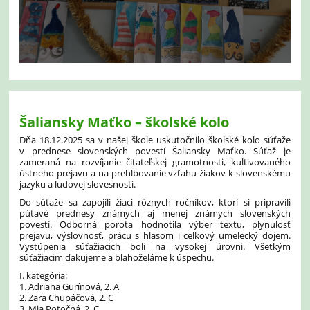
Šaliansky Maťko – školské kolo
Dňa 18.12.2025 sa v našej škole uskutočnilo školské kolo súťaže
v prednese slovenských povestí Šaliansky Maťko. Súťaž je
zameraná na rozvíjanie čitateľskej gramotnosti, kultivovaného
ústneho prejavu a na prehlbovanie vzťahu žiakov k slovenskému
jazyku a ľudovej slovesnosti.
Do súťaže sa zapojili žiaci rôznych ročníkov, ktorí si pripravili
pútavé prednesy známych aj menej známych slovenských
povestí. Odborná porota hodnotila výber textu, plynulosť
prejavu, výslovnosť, prácu s hlasom i celkový umelecký dojem.
Vystúpenia súťažiacich boli na vysokej úrovni. Všetkým
súťažiacim ďakujeme a blahoželáme k úspechu.
I. kategória:
1. Adriana Gurínová, 2. A
2. Zara Chupáčová, 2. C
3. Mia Potočná, 2. C