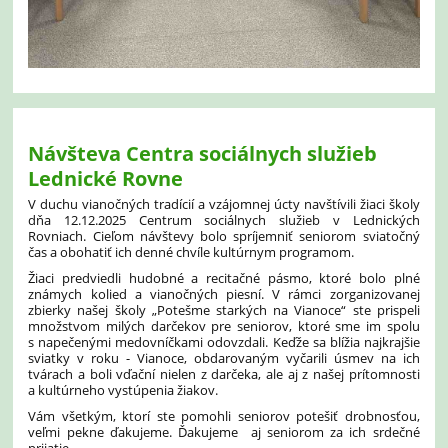
Návšteva Centra sociálnych služieb
Lednické Rovne
V duchu vianočných tradícií a vzájomnej úcty navštívili žiaci školy
dňa 12.12.2025 Centrum sociálnych služieb v Lednických
Rovniach.
Cieľom návštevy bolo spríjemniť seniorom sviatočný
čas a obohatiť ich denné chvíle kultúrnym programom.
Žiaci predviedli hudobné a recitačné pásmo, ktoré bolo plné
známych kolied a vianočných piesní.
V rámci zorganizovanej
zbierky našej školy „Potešme starkých na Vianoce“ ste prispeli
množstvom milých darčekov pre seniorov, ktoré sme im spolu
s napečenými medovníčkami odovzdali. Keďže sa blížia najkrajšie
sviatky v roku - Vianoce, obdarovaným vyčarili úsmev na ich
tvárach a boli vďační nielen z darčeka, ale aj z našej prítomnosti
a kultúrneho vystúpenia žiakov.
Vám všetkým, ktorí ste pomohli seniorov potešiť drobnosťou,
veľmi pekne ďakujeme.
Ďakujeme aj seniorom za ich srdečné
prijatie