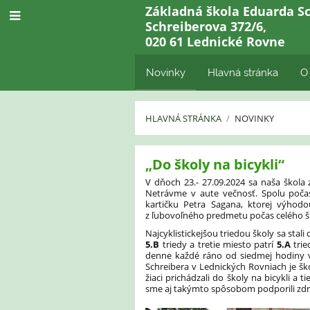
Základná škola Eduarda Sc
Schreiberova 372/6,
020 61 Lednické Rovne
Novinky
Hlavná stránka
O
HLAVNÁ STRÁNKA
/
NOVINKY
Novinky
„Do školy na bicykli“
V dňoch 23.- 27.09.2024 sa naša škola
Netrávme v aute večnosť. Spolu počas c
kartičku Petra Sagana, ktorej výhod
z ľubovoľného predmetu počas celého š
Najcyklistickejšou triedou školy sa stali
5.B
triedy a tretie miesto patrí
5.A
trie
denne každé ráno od siedmej hodiny vie
Schreibera v Lednických Rovniach je škol
žiaci prichádzali do školy na bicykli a 
sme aj takýmto spôsobom podporili zdrav