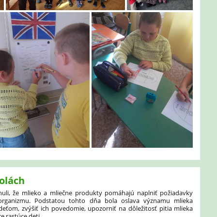
olách
uli, že mlieko a mliečne produkty pomáhajú naplniť požiadavky
organizmu. Podstatou tohto dňa bola oslava významu mlieka
eťom, zvýšiť ich povedomie, upozorniť na dôležitosť pitia mlieka
e rastúce deti.