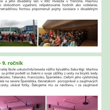
io a jeho divadelný sen v KKC Hviezda v Trenčíne. Hlavnou
o slobodnom vyjadrení, rešpektovanie hodnôt ako vzdelanie,
si netradičnou formou pripomenuli pojmy súvisiace s divadelným
 9. ročník
našej škole uskutočnila beseda nášho bývalého žiaka Mgr. Martina
 sa prišiel podeliť so žiakmi o svoje zážitky z cesty na bicykli, kedy
Rakúsko, Taliansko, Francúzsko, Španielsko. Cieľom jeho cyklistickej
la na severe Španielska. Deviatakom porozprával o zaujímavých
 cesty, ukázal fotky. Ďakujeme mu za návštevu, i za zaujímavé