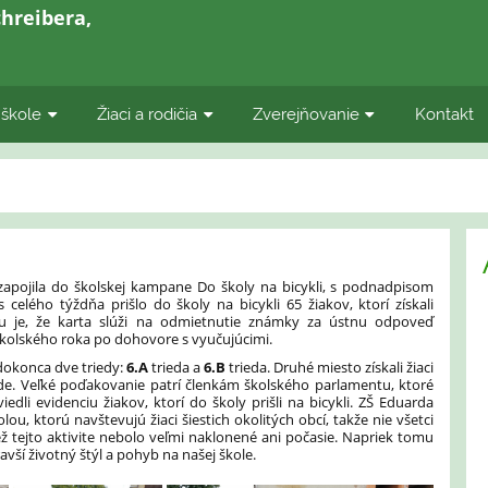
hreibera,
 škole
Žiaci a rodičia
Zverejňovanie
Kontakt
 zapojila do školskej kampane Do školy na bicykli, s podnadpisom
elého týždňa prišlo do školy na bicykli 65 žiakov, ktorí získali
ou je, že karta slúži na odmietnutie známky za ústnu odpoveď
kolského roka po dohovore s vyučujúcimi.
 dokonca dve triedy:
6.A
trieda a
6.B
trieda. Druhé miesto získali žiaci
de. Veľké poďakovanie patrí členkám školského parlamentu, ktoré
dli evidenciu žiakov, ktorí do školy prišli na bicykli. ZŠ Eduarda
ou, ktorú navštevujú žiaci šiestich okolitých obcí, takže nie všetci
tiež tejto aktivite nebolo veľmi naklonené ani počasie. Napriek tomu
ší životný štýl a pohyb na našej škole.