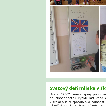
Svetový deň mlieka v šk
Dňa 25.09.2024 sme si aj my pripomen
na plnohodnotnú výživu rastúceho 
v školách. Je to spôsob, ako pomáhať d
v školách a na jeho zdravotné prínosy pr