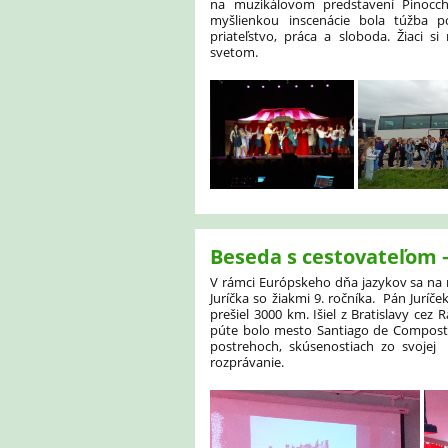
na muzikálovom predstavení Pinocch
myšlienkou inscenácie bola túžba p
priateľstvo, práca a sloboda. Žiaci 
svetom.
Beseda s cestovateľom –
V rámci Európskeho dňa jazykov sa na 
Juríčka so žiakmi 9. ročníka. Pán Juríček
prešiel 3000 km. Išiel z Bratislavy cez 
púte bolo mesto Santiago de Composte
postrehoch, skúsenostiach zo svojej
rozprávanie.